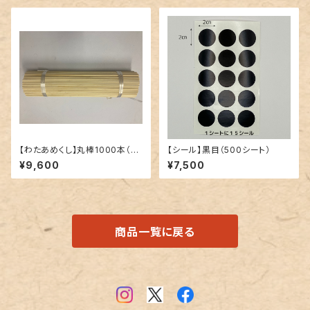
【わたあめくし】丸棒1000本（5×
【シール】黒目（500シート）
390mm）
¥9,600
¥7,500
商品一覧に戻る