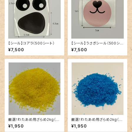
【シール】コアラ（500シート）
【シール】うさぎシール（500シー
ト）
¥7,500
¥7,500
厳選！わたあめ用ざらめ2kg（イ
厳選！わたあめ用ざらめ2kg（ブ
エロー、バニラ味）
ルー、ラムネ味）
¥1,950
¥1,950